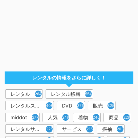
レンタルの情報をさらに詳しく！
レンタル
レンタル移籍
2644
554
レンタルスペース
DVD
販売
406
375
325
middot
人気
着物
商品
277
249
246
229
レンタルサービス
サービス
振袖
225
215
203