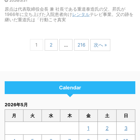
2026/5/31
原点は代表取締役会長 兼 社長である重道泰造氏の父、昇氏が
1966年に立ち上げた入院患者向け
レンタル
テレビ事業。父の跡を
継いだ重道氏は「行動こそ真実
1
2
…
216
次へ »
Calendar
2026年5月
月
火
水
木
金
土
日
1
2
3