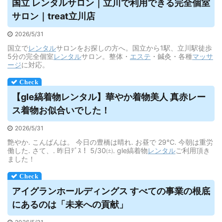
国立
レンタル
サロン｜立川で利用できる完全個室
サロン｜treat立川店
2026/5/31
国立で
レンタル
サロンをお探しの方へ。国立から1駅、立川駅徒歩
5分の完全個室
レンタル
サロン。整体・
エステ
・鍼灸・各種
マッサ
ージ
に対応。
【gle縞着物
レンタル
】華やか着物美人 真赤レー
ス着物お似合いでした！
2026/5/31
艶やか. こんばんは。 今日の豊橋は晴れ. お昼で 29℃. 今朝は重労
働した. さて、. 昨日ﾃﾞｽ！ 5/30㈯. gle縞着物
レンタル
ご利用頂き
ました！
アイグランホールディングス すべての事業の根底
にあるのは「未来への貢献」