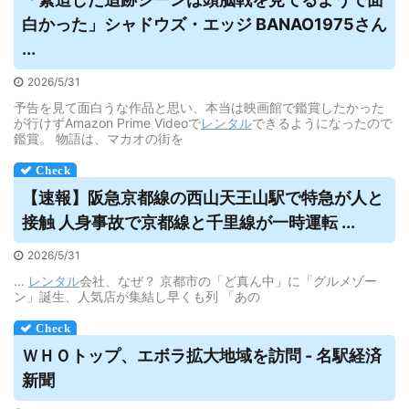
白かった」シャドウズ・エッジ BANAO1975さん
...
2026/5/31
予告を見て面白うな作品と思い、本当は映画館で鑑賞したかった
が行けずAmazon Prime Videoで
レンタル
できるようになったので
鑑賞。 物語は、マカオの街を
【速報】阪急京都線の西山天王山駅で特急が人と
接触 人身事故で京都線と千里線が一時運転 ...
2026/5/31
...
レンタル
会社、なぜ？ 京都市の「ど真ん中」に「グルメゾー
ン」誕生、人気店が集結し早くも列 「あの
ＷＨＯトップ、エボラ拡大地域を訪問 - 名駅経済
新聞