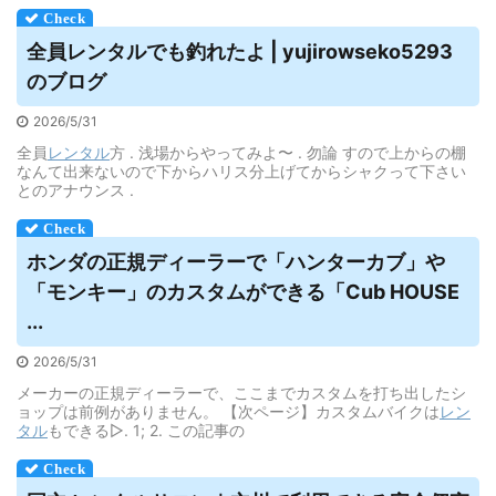
全員
レンタル
でも釣れたよ | yujirowseko5293
のブログ
2026/5/31
全員
レンタル
方 . 浅場からやってみよ〜 . 勿論 すので上からの棚
なんて出来ないので下からハリス分上げてからシャクって下さい
とのアナウンス .
ホンダの正規ディーラーで「ハンターカブ」や
「モンキー」のカスタムができる「Cub HOUSE
...
2026/5/31
メーカーの正規ディーラーで、ここまでカスタムを打ち出したシ
ョップは前例がありません。 【次ページ】カスタムバイクは
レン
タル
もできる▷. 1; 2. この記事の