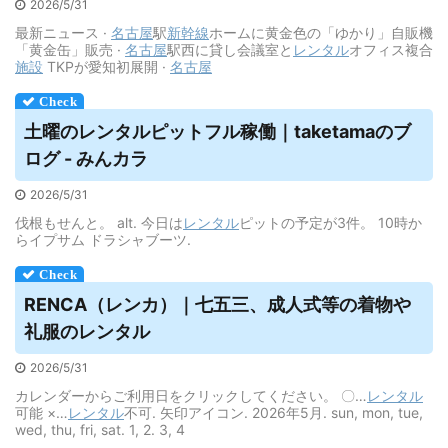
2026/5/31
最新ニュース ·
名古屋
駅
新幹線
ホームに黄金色の「ゆかり」自販機
「黄金缶」販売 ·
名古屋
駅西に貸し会議室と
レンタル
オフィス複合
施設
TKPが愛知初展開 ·
名古屋
土曜の
レンタル
ピットフル稼働｜taketamaのブ
ログ - みんカラ
2026/5/31
伐根もせんと。 alt. 今日は
レンタル
ピットの予定が3件。 10時か
らイプサム ドラシャブーツ.
RENCA（レンカ）｜七五三、成人式等の着物や
礼服の
レンタル
2026/5/31
カレンダーからご利用日をクリックしてください。 〇…
レンタル
可能 ×…
レンタル
不可. 矢印アイコン. 2026年5月. sun, mon, tue,
wed, thu, fri, sat. 1, 2. 3, 4