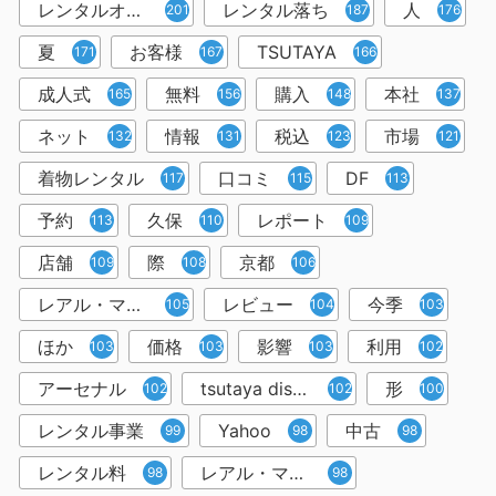
レンタルオフィス
レンタル落ち
人
201
187
176
夏
お客様
TSUTAYA
171
167
166
成人式
無料
購入
本社
165
156
148
137
ネット
情報
税込
市場
132
131
123
121
着物レンタル
口コミ
DF
117
115
113
予約
久保
レポート
113
110
109
店舗
際
京都
109
108
106
レアル・マドリー
レビュー
今季
105
104
103
ほか
価格
影響
利用
103
103
103
102
アーセナル
tsutaya discas
形
102
102
100
レンタル事業
Yahoo
中古
99
98
98
レンタル料
レアル・マドリード
98
98