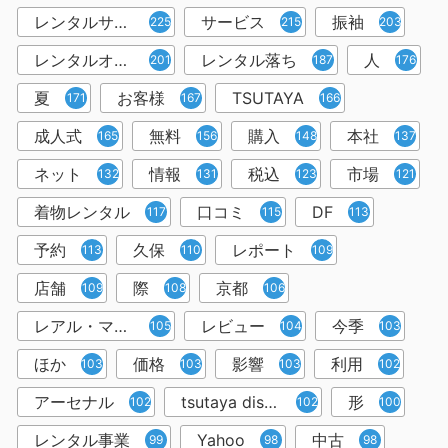
レンタルサービス
サービス
振袖
225
215
203
レンタルオフィス
レンタル落ち
人
201
187
176
夏
お客様
TSUTAYA
171
167
166
成人式
無料
購入
本社
165
156
148
137
ネット
情報
税込
市場
132
131
123
121
着物レンタル
口コミ
DF
117
115
113
予約
久保
レポート
113
110
109
店舗
際
京都
109
108
106
レアル・マドリー
レビュー
今季
105
104
103
ほか
価格
影響
利用
103
103
103
102
アーセナル
tsutaya discas
形
102
102
100
レンタル事業
Yahoo
中古
99
98
98