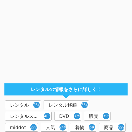
レンタルの情報をさらに詳しく！
レンタル
レンタル移籍
2644
554
レンタルスペース
DVD
販売
406
375
325
middot
人気
着物
商品
277
249
246
229