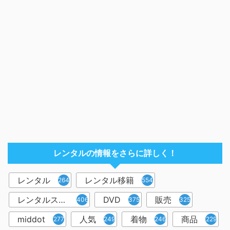
レンタルの情報をさらに詳しく！
レンタル
レンタル移籍
2644
554
レンタルスペース
DVD
販売
406
375
325
middot
人気
着物
商品
277
249
246
229