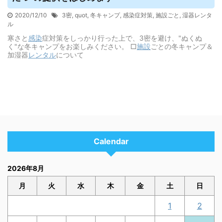
2020/12/10
3密
,
quot
,
冬キャンプ
,
感染症対策
,
施設ごと
,
湿器レンタ
ル
寒さと
感染
症対策をしっかり行った上で、3密を避け、"ぬくぬ
く"な冬キャンプをお楽しみください。 □
施設
ごとの冬キャンプ＆
加湿器
レンタル
について
Calendar
2026年8月
月
火
水
木
金
土
日
1
2