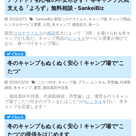
支える「よろず」無料相談 - SankeiBiz
2022/2/13
SankeiBiz 新型コロナウイルス
,
キャンプ場
,
キャンプ用品
,
レンタルサービス需要
,
人気
,
冬キャンプ
,
感染拡大
,
身一つ
新型
コロナウイルス
の
感染
拡大によって「3密」を避けられる冬キ
ャンプが人気だ。キャンプ用品の
レンタル
サービス需要が伸びて
おり、身一つでキャンプ場に
冬のキャンプもぬくぬく安心！キャンプ場で"こ
たつ"
2020/12/10
こたつ付き
,
キャンプ場
,
プラン
,
レンタル
,
丹埜倫
,
代表取
締役
,
冬キャンプ
,
運営
,
都目黒区中目黒
... 都目黒区中目黒、代表取締役：丹埜倫）は、運営を行うキャン
プ場でこたつ付きのプランまたはこたつの
レンタル
を行い、冬キ
ャンプを応援します！
冬のキャンプもぬくぬく安心！キャンプ場で"こ
たつ"の提供をはじめます