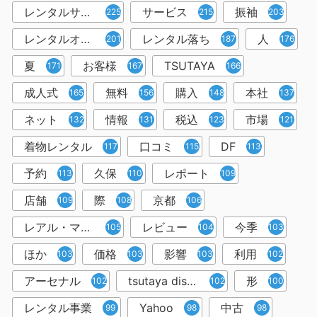
レンタルサービス
サービス
振袖
225
215
203
レンタルオフィス
レンタル落ち
人
201
187
176
夏
お客様
TSUTAYA
171
167
166
成人式
無料
購入
本社
165
156
148
137
ネット
情報
税込
市場
132
131
123
121
着物レンタル
口コミ
DF
117
115
113
予約
久保
レポート
113
110
109
店舗
際
京都
109
108
106
レアル・マドリー
レビュー
今季
105
104
103
ほか
価格
影響
利用
103
103
103
102
アーセナル
tsutaya discas
形
102
102
100
レンタル事業
Yahoo
中古
99
98
98