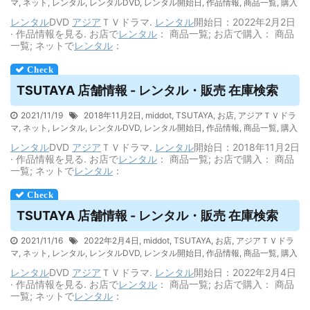
マ
,
ネット
,
レンタル
,
レンタルDVD
,
レンタル開始日
,
作品情報
,
商品一覧
,
購入
レンタル
DVD
アジア
ＴＶドラマ.
レンタル
開始日：2022年2月2日
· 作品情報を見る. お店で
レンタル
： 商品一覧; お店で購入： 商品
一覧; ネットで
レンタル
：
TSUTAYA 店舗情報 -
レンタル
・販売 在庫検索
2021/11/19
2018年11月2日
,
middot
,
TSUTAYA
,
お店
,
アジアＴＶドラ
マ
,
ネット
,
レンタル
,
レンタルDVD
,
レンタル開始日
,
作品情報
,
商品一覧
,
購入
レンタル
DVD
アジア
ＴＶドラマ.
レンタル
開始日：2018年11月2日
· 作品情報を見る. お店で
レンタル
： 商品一覧; お店で購入： 商品
一覧; ネットで
レンタル
：
TSUTAYA 店舗情報 -
レンタル
・販売 在庫検索
2021/11/16
2022年2月4日
,
middot
,
TSUTAYA
,
お店
,
アジアＴＶドラ
マ
,
ネット
,
レンタル
,
レンタルDVD
,
レンタル開始日
,
作品情報
,
商品一覧
,
購入
レンタル
DVD
アジア
ＴＶドラマ.
レンタル
開始日：2022年2月4日
· 作品情報を見る. お店で
レンタル
： 商品一覧; お店で購入： 商品
一覧; ネットで
レンタル
：