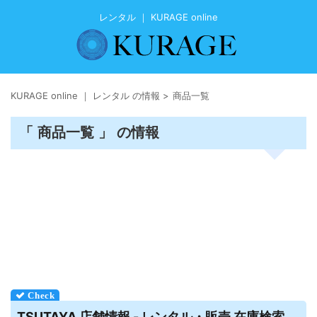
レンタル ｜ KURAGE online
KURAGE online ｜ レンタル の情報
>
商品一覧
「 商品一覧 」 の情報
TSUTAYA 店舗情報 -
レンタル
・販売 在庫検索