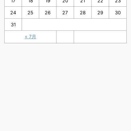
17
18
19
20
21
22
23
24
25
26
27
28
29
30
31
« 7月