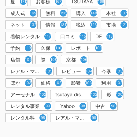
夏
お客様
TSUTAYA
171
167
166
成人式
無料
購入
本社
165
156
148
137
ネット
情報
税込
市場
132
131
123
121
着物レンタル
口コミ
DF
117
115
113
予約
久保
レポート
113
110
109
店舗
際
京都
109
108
106
レアル・マドリー
レビュー
今季
105
104
103
ほか
価格
影響
利用
103
103
103
102
アーセナル
tsutaya discas
形
102
102
100
レンタル事業
Yahoo
中古
99
98
98
レンタル料
レアル・マドリード
98
98