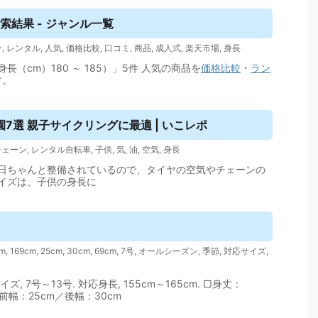
索結果 - ジャンル一覧
ー
,
レンタル
,
人気
,
価格比較
,
口コミ
,
商品
,
成人式
,
楽天市場
,
身長
身長（cm）180 ～ 185）」5件 人気の商品を
価格
比較
・
ラン
す。
7選 親子サイクリングに最適 | いこレポ
チェーン
,
レンタル自転車
,
子供
,
気
,
油
,
空気
,
身長
日ちゃんと整備されているので、タイヤの空気やチェーンの
イズは、子供の身長に
cm
,
169cm
,
25cm
,
30cm
,
69cm
,
7号
,
オールシーズン
,
季節
,
対応サイズ
,
ズ, 7号～13号. 対応身長, 155cm～165cm. □身丈：
／前幅：25cm／後幅：30cm