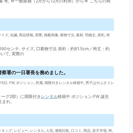
 考, ☆一般振袖（2月から12月の利用）から☆ こちらの商
サイズ
,
化繊
,
商品情報
,
実際
,
掲載画像
,
着物寸法
,
素材
,
羽織丈
,
肩裄
,
袴
～190センチ. サイズ, □着物寸法 肩裄：約81.5cm／袴丈：約
いて, 実際の
警察署の一日署長を務めました。
月15日
,
FW
,
ポジション
,
所属
,
期限付きレンタル移籍中
,
男子はやぶさイレ
リーグ2部）に期限付き
レンタル
移籍中 ポジション:FW 誕生
年生まれ、
ンキング
,
レビュー
,
レンタル
,
人気
,
価格比較
,
口コミ
,
商品
,
楽天市場
,
袴
,