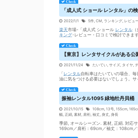
「成人式 ショール
レンタル
」の検
2022/1/1
5件
,
CM
,
ランキング
,
レビュ
楽天
市場-「成人式 ショール
レンタル
（
キング
･レビュー・口コミで検討できま
【東京】レンタサイクルがある公園
2021/11/24
たいてい
,
サイズ
,
タイヤ
,
「
レンタル
自転車はたいていの場合、毎
油に気をつける必要はないでしょう。サ
振袖
レンタル
1095 緑地牡丹貝桶
2021/10/15
108cm
,
13号
,
155cm
,
165
幅
,
正絹
,
素材
,
肩裄
,
袖丈
,
身丈
,
身長
季節, オールシーズン. 素材, 正絹. 対応サイ
169cm／肩裄：69cm／袖丈：108cm