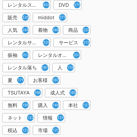
レンタルスペース
DVD
406
375
販売
middot
325
277
人気
着物
商品
249
246
229
レンタルサービス
サービス
225
215
振袖
レンタルオフィス
203
201
レンタル落ち
人
187
176
夏
お客様
171
167
TSUTAYA
成人式
166
165
無料
購入
本社
156
148
137
ネット
情報
132
131
税込
市場
123
121