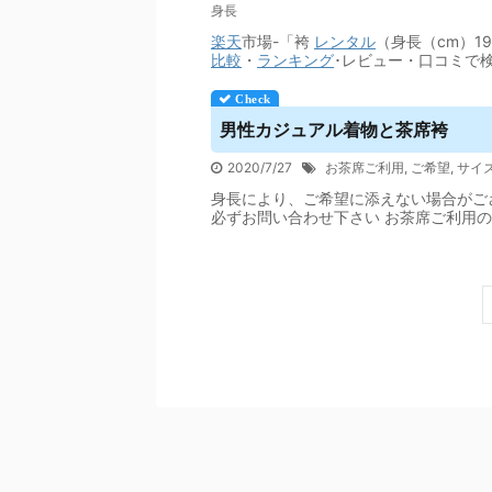
身長
楽天
市場-「袴
レンタル
（身長（cm）1
比較
・
ランキング
･レビュー・口コミで
男性カジュアル着物と茶席袴
2020/7/27
お茶席ご利用
,
ご希望
,
サイ
身長により、ご希望に添えない場合がご
必ずお問い合わせ下さい お茶席ご利用