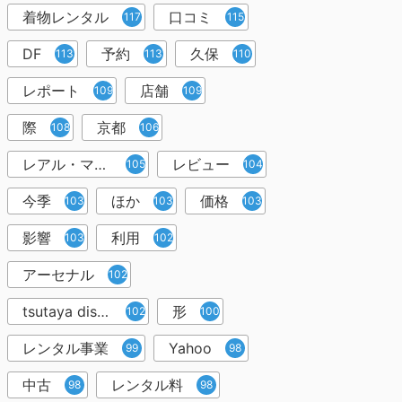
着物レンタル
口コミ
117
115
DF
予約
久保
113
113
110
レポート
店舗
109
109
際
京都
108
106
レアル・マドリー
レビュー
105
104
今季
ほか
価格
103
103
103
影響
利用
103
102
アーセナル
102
tsutaya discas
形
102
100
レンタル事業
Yahoo
99
98
中古
レンタル料
98
98