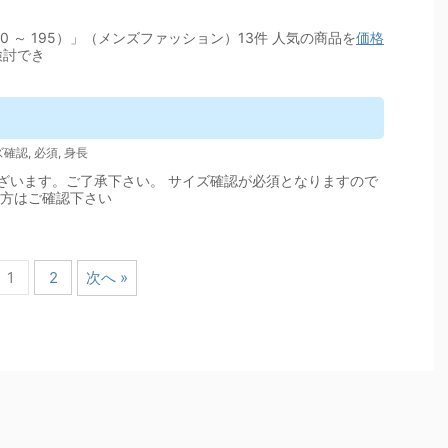
90 ～ 195）」（メンズファッション）13件 人気の商品を
価格
検討でき
ズ確認
,
必須
,
身長
ざいます。ご了承下さい。 サイズ確認が必須となりますので
の方はご確認下さい
1
2
次へ »