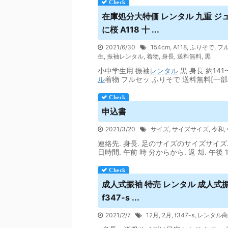
在庫処分大特価
レンタル
九重 ジ
に桜 A118 十 ...
2021/6/30
154cm
,
A118
,
ふりそで
,
フ
生
,
振袖レンタル
,
着物
,
身長
,
送料無料
,
黒
小中学生用 振袖
レンタル
黒 身長 約141
ル
着物 フルセッ ふりそで 送料無料[一
申込書
2021/3/20
サイズ
,
サイズサイズ
,
令和
,
連絡先. 身長. 足のサイズのサイズサイズ.
日時間. 午前 時 分からから. 返 却. 午後 
成人式振袖 特売
レンタル
成人式
f347-s ...
2021/2/7
12月
,
2月
,
f347-s
,
レンタル商