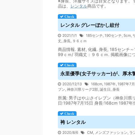
※身長、洋服サイズは目安となります。 備
品は、
レンタル
商品です。
レンタル
グレーぼかし紋付
2021/1/1
185センチ
,
190センチ
,
5cm
,
丈
,
身長
,
９６ｃｍ
商品情報. 素材, 化繊. 身長, 185センチ
99ｃｍ/ 羽織丈：９６ｃｍ. 掲載画像につ
永里優季(女子サッカー)が、厚木
2020/12/13
168cm
,
1987年
,
1987年7
ブン
,
神奈川県リーグ2部
,
誕生日
,
身長
所属: 男子はやぶさイレブン（神奈川県
日:1987年7月15日 身長:168cm 1987
袴
レンタル
2020/8/6
CM
,
メンズファッション
,
ラ