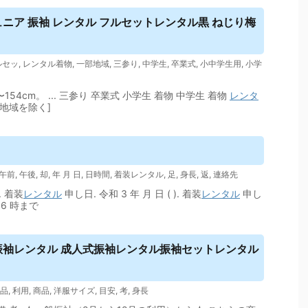
ュニア 振袖
レンタル
フルセット
レンタル
黒 ねじり梅
ルセッ
,
レンタル着物
,
一部地域
,
三参り
,
中学生
,
卒業式
,
小中学生用
,
小学
〜154cm。 ... 三参り 卒業式 小学生 着物 中学生 着物
レンタ
部地域を除く]
午前
,
午後
,
却
,
年 月 日
,
日時間
,
着装レンタル
,
足
,
身長
,
返
,
連絡先
 着装
レンタル
申し日. 令和 3 年 月 日 ( ). 着装
レンタル
申し
16 時まで
振袖
レンタル
成人式振袖
レンタル
振袖セット
レンタル
品
,
利用
,
商品
,
洋服サイズ
,
目安
,
考
,
身長