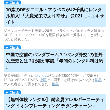
19歳のDFダニエル・アウベスがJ2千葉に
レンタ
ル
加入!「大変光栄であり幸せ」 (2021 ... - エキサ
イト
ジェフユナイテッド千葉は26日、ブラジル・パルメイラス所属の
DFダニエル・アウベス(19)を期限付き移籍で獲得することが決ま
ったと発表した。
中国で空前のパンダブーム？“パンダ外交”の意外
な歴史とは？記者が解説「年間の
レンタル
料は約
...
記者が解説「年間の
レンタル
料は約1億5000万円」. 1/26(日)
13:30. ABEMA TIMES.
中国
で「国宝」と呼ばれるパンダは
世界
中
の人気者として愛されてきた。
世界
【無料体験
レンタル
】 耐金属アレルギーコーティ
ング イオンプレーティング チタンチェーン ...