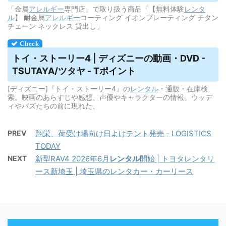
「金属
アレルギー
専門店」で取り扱う商品「【無料体験
レンタ
ル
】 耐金属
アレルギー
コーティング イオンプレーティング チタン
チェーン ネックレス 貸出し」
トイ・ストーリー4 | ディズニーの動画・DVD -
TSUTAYA/ツタヤ - Tポイント
[ディズニー]『トイ・ストーリー4』の
レンタル
・通販・在庫検
索。映画のあらすじや感想、声優やキャラクターの情報。ウッデ
ィやバズたちの前に現れた、
PREV
翔栄、荷受け場向け日よけテント発売 - LOGISTICS
TODAY
NEXT
新型RAV4 2026年6月
レンタル
開始 | トヨタレンタリ
ース新埼玉 | 埼玉県のレンタカー・カーリース