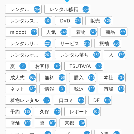
レンタル
レンタル移籍
2644
554
レンタルスペース
DVD
販売
406
375
325
middot
人気
着物
商品
277
249
246
229
レンタルサービス
サービス
振袖
225
215
203
レンタルオフィス
レンタル落ち
人
201
187
176
夏
お客様
TSUTAYA
171
167
166
成人式
無料
購入
本社
165
156
148
137
ネット
情報
税込
市場
132
131
123
121
着物レンタル
口コミ
DF
117
115
113
予約
久保
レポート
113
110
109
店舗
際
京都
109
108
106