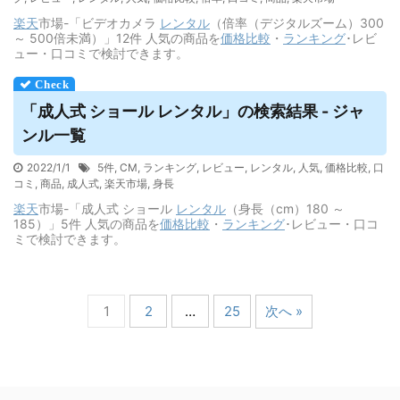
楽天
市場-「ビデオカメラ
レンタル
（倍率（デジタルズーム）300
～ 500倍未満）」12件 人気の商品を
価格
比較
・
ランキング
･レビ
ュー・口コミで検討できます。
「成人式 ショール
レンタル
」の検索結果 - ジャ
ンル一覧
2022/1/1
5件
,
CM
,
ランキング
,
レビュー
,
レンタル
,
人気
,
価格比較
,
口
コミ
,
商品
,
成人式
,
楽天市場
,
身長
楽天
市場-「成人式 ショール
レンタル
（身長（cm）180 ～
185）」5件 人気の商品を
価格
比較
・
ランキング
･レビュー・口コ
ミで検討できます。
1
2
…
25
次へ »