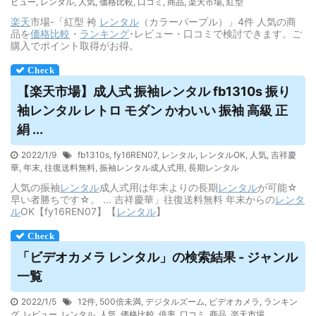
ビュー
,
レンタル
,
人気
,
価格比較
,
口コミ
,
商品
,
楽天市場
,
紅型
楽天
市場-「紅型 袴
レンタル
（カラーパープル）」4件 人気の商
品を
価格
比較
・
ランキング
･レビュー・口コミで検討できます。ご
購入でポイント取得がお得。
【楽天市場】成人式 振袖
レンタル
fb1310s 振り
袖
レンタル
レトロ モダン かわいい 振袖 高級 正
絹 ...
2022/1/9
fb1310s
,
fy16REN07
,
レンタル
,
レンタルOK
,
人気
,
吉祥慶
華
,
年末
,
往復送料無料
,
振袖レンタル成人式用
,
長期レンタル
人気の振袖
レンタル
成人式用は年末よりの長期
レンタル
が可能☆
早い者勝ちです☆。 ... 吉祥慶華」往復送料無料 年末からの
レンタ
ル
OK【fy16REN07】【
レンタル
】
「ビデオカメラ
レンタル
」の検索結果 - ジャンル
一覧
2022/1/5
12件
,
500倍未満
,
デジタルズーム
,
ビデオカメラ
,
ランキン
グ
,
レビュー
,
レンタル
,
人気
,
価格比較
,
倍率
,
口コミ
,
商品
,
楽天市場