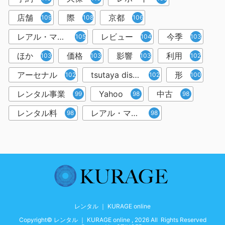
店舗
際
京都
109
108
106
レアル・マドリー
レビュー
今季
105
104
103
ほか
価格
影響
利用
103
103
103
102
アーセナル
tsutaya discas
形
102
102
100
レンタル事業
Yahoo
中古
99
98
98
レンタル料
レアル・マドリード
98
98
レンタル ｜ KURAGE online
Copyright© レンタル ｜ KURAGE online , 2026 All Rights Reserved