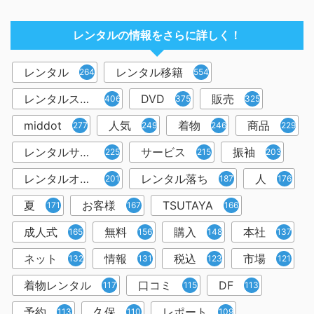
レンタルの情報をさらに詳しく！
レンタル
レンタル移籍
2644
554
レンタルスペース
DVD
販売
406
375
325
middot
人気
着物
商品
277
249
246
229
レンタルサービス
サービス
振袖
225
215
203
レンタルオフィス
レンタル落ち
人
201
187
176
夏
お客様
TSUTAYA
171
167
166
成人式
無料
購入
本社
165
156
148
137
ネット
情報
税込
市場
132
131
123
121
着物レンタル
口コミ
DF
117
115
113
予約
久保
レポート
113
110
109