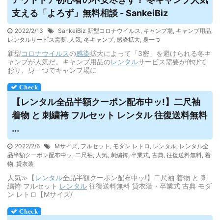
支える「よろず」無料相談 - SankeiBiz
2022/2/13
SankeiBiz 新型コロナウイルス
,
キャンプ場
,
キャンプ用品
,
レンタルサービス需要
,
人気
,
冬キャンプ
,
感染拡大
,
身一つ
新型
コロナウイルス
の
感染
拡大によって「3密」を避けられる冬キ
ャンプが人気だ。キャンプ用品の
レンタル
サービス需要が伸びて
おり、身一つでキャンプ場に
【
レンタル
全品半額クーポン配布中ッ!】二尺袖
着物 と 刺繍袴 フルセット
レンタル
往復送料無料
...
2022/2/6
Mサイズ
,
フルセット
,
モダン レトロ
,
レンタル
,
レンタル全
品半額クーポン配布中ッ
,
二尺袖
,
人気
,
刺繍袴
,
卒業式
,
古典
,
往復送料無料
,
着
物
,
貸衣装
人気≫【
レンタル
全品半額クーポン配布中ッ!】二尺袖 着物 と 刺
繍袴 フルセット
レンタル
往復送料無料 貸衣装・卒業式 古典 モダ
ン レトロ【Mサイズ/