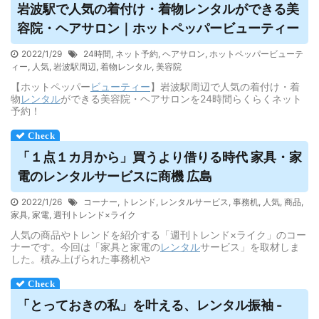
岩波駅で人気の着付け・着物
レンタル
ができる美
容院・ヘアサロン｜ホットペッパービューティー
2022/1/29
24時間
,
ネット予約
,
ヘアサロン
,
ホットペッパービューテ
ィー
,
人気
,
岩波駅周辺
,
着物レンタル
,
美容院
【ホットペッパー
ビューティー
】岩波駅周辺で人気の着付け・着
物
レンタル
ができる美容院・ヘアサロンを24時間らくらくネット
予約！
「１点１カ月から」買うより借りる時代 家具・家
電の
レンタル
サービスに商機 広島
2022/1/26
コーナー
,
トレンド
,
レンタルサービス
,
事務机
,
人気
,
商品
,
家具
,
家電
,
週刊トレンド×ライク
人気の商品やトレンドを紹介する「週刊トレンド×ライク」のコー
ナーです。今回は「家具と家電の
レンタル
サービス」を取材しま
した。積み上げられた事務机や
「とっておきの私」を叶える、
レンタル
振袖 -