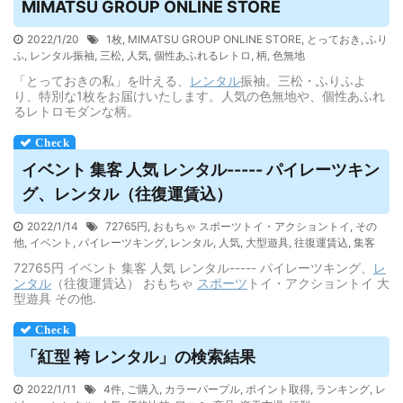
MIMATSU GROUP ONLINE STORE
2022/1/20
1枚
,
MIMATSU GROUP ONLINE STORE
,
とっておき
,
ふり
ふ
,
レンタル振袖
,
三松
,
人気
,
個性あふれるレトロ
,
柄
,
色無地
「とっておきの私」を叶える、
レンタル
振袖。三松・ふりふよ
り、特別な1枚をお届けいたします。人気の色無地や、個性あふれ
るレトロモダンな柄。
イベント 集客 人気
レンタル
----- パイレーツキン
グ、
レンタル
（往復運賃込）
2022/1/14
72765円
,
おもちゃ スポーツトイ・アクショントイ
,
その
他
,
イベント
,
パイレーツキング
,
レンタル
,
人気
,
大型遊具
,
往復運賃込
,
集客
72765円 イベント 集客 人気 レンタル----- パイレーツキング、
レ
ンタル
（往復運賃込） おもちゃ
スポーツ
トイ・アクショントイ 大
型遊具 その他.
「紅型 袴
レンタル
」の検索結果
2022/1/11
4件
,
ご購入
,
カラーパープル
,
ポイント取得
,
ランキング
,
レ